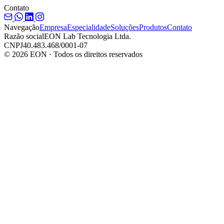
Contato
Navegação
Empresa
Especialidade
Soluções
Produtos
Contato
Razão social
EON Lab Tecnologia Ltda.
CNPJ
40.483.468/0001-07
© 2026 EON · Todos os direitos reservados