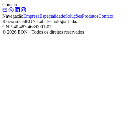
Contato
Navegação
Empresa
Especialidade
Soluções
Produtos
Contato
Razão social
EON Lab Tecnologia Ltda.
CNPJ
40.483.468/0001-07
© 2026 EON · Todos os direitos reservados