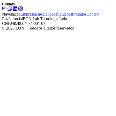
Contato
Navegação
Empresa
Especialidade
Soluções
Produtos
Contato
Razão social
EON Lab Tecnologia Ltda.
CNPJ
40.483.468/0001-07
© 2026 EON · Todos os direitos reservados