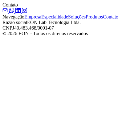
Contato
Navegação
Empresa
Especialidade
Soluções
Produtos
Contato
Razão social
EON Lab Tecnologia Ltda.
CNPJ
40.483.468/0001-07
© 2026 EON · Todos os direitos reservados